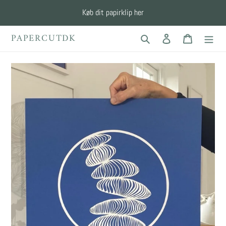
Gå
Køb dit papirklip her
til
indhold
PAPERCUTDK
Søg
Log ind
Indkøbskur