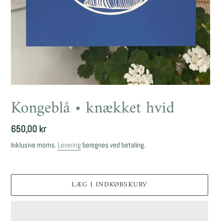
Kongeblå • knækket hvid
Normalpris
650,00 kr
Inklusive moms.
Levering
beregnes ved betaling.
LÆG I INDKØBSKURV